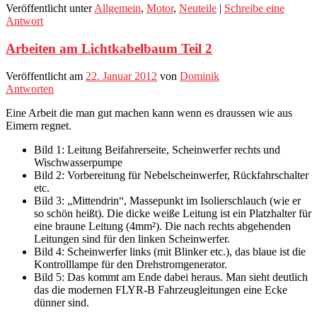
Veröffentlicht unter
Allgemein
,
Motor
,
Neuteile
|
Schreibe eine
Antwort
Arbeiten am Lichtkabelbaum Teil 2
Veröffentlicht am
22. Januar 2012
von
Dominik
Antworten
Eine Arbeit die man gut machen kann wenn es draussen wie aus
Eimern regnet.
Bild 1: Leitung Beifahrerseite, Scheinwerfer rechts und
Wischwasserpumpe
Bild 2: Vorbereitung für Nebelscheinwerfer, Rückfahrschalter
etc.
Bild 3: „Mittendrin“, Massepunkt im Isolierschlauch (wie er
so schön heißt). Die dicke weiße Leitung ist ein Platzhalter für
eine braune Leitung (4mm²). Die nach rechts abgehenden
Leitungen sind für den linken Scheinwerfer.
Bild 4: Scheinwerfer links (mit Blinker etc.), das blaue ist die
Kontrolllampe für den Drehstromgenerator.
Bild 5: Das kommt am Ende dabei heraus. Man sieht deutlich
das die modernen FLYR-B Fahrzeugleitungen eine Ecke
dünner sind.