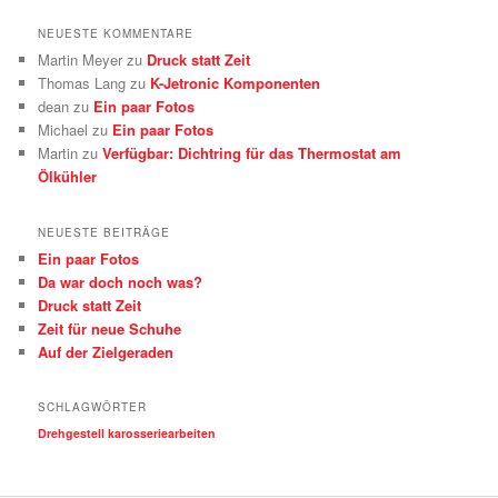
o
r
NEUESTE KOMMENTARE
i
Martin Meyer
zu
Druck statt Zeit
e
Thomas Lang
zu
K-Jetronic Komponenten
n
dean
zu
Ein paar Fotos
Michael
zu
Ein paar Fotos
Martin
zu
Verfügbar: Dichtring für das Thermostat am
Ölkühler
NEUESTE BEITRÄGE
Ein paar Fotos
Da war doch noch was?
Druck statt Zeit
Zeit für neue Schuhe
Auf der Zielgeraden
SCHLAGWÖRTER
Drehgestell
karosseriearbeiten