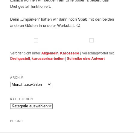
Drehgestell funktioniert.
Beim „umparken“ hatten wir dann noch Spaß mit den beiden
anderen Gästen in unserer Werkstatt. 😉
Veröffentlicht unter
Allgemein
,
Karosserie
|
Verschlagwortet mit
Drehgestell
,
karosseriearbeiten
|
Schreibe eine Antwort
ARCHIV
A
r
c
KATEGORIEN
h
K
i
a
v
t
FLICKR
e
g