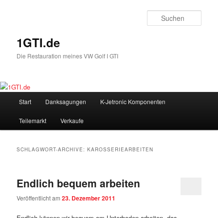
Such
1GTI.de
Die Restauration meines VW Golf I GTI
Hauptmenü
Start
Danksagungen
K-Jetronic Komponenten
Zum
Zum
Teilemarkt
Verkaufe
Inhalt
sekundären
wechseln
Inhalt
SCHLAGWORT-ARCHIVE:
KAROSSERIEARBEITEN
wechseln
Endlich bequem arbeiten
Veröffentlicht am
23. Dezember 2011
Endlich können wir bequem am Unterboden arbeiten, das