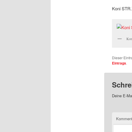
Koni STR.
Kon
Dieser Eintr
Eintrags
.
Schre
Deine E-Mai
Komment