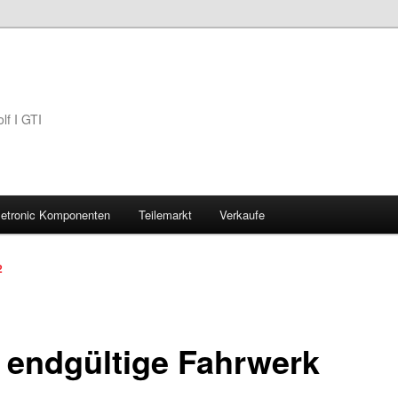
lf I GTI
Jetronic Komponenten
Teilemarkt
Verkaufe
2
 endgültige Fahrwerk