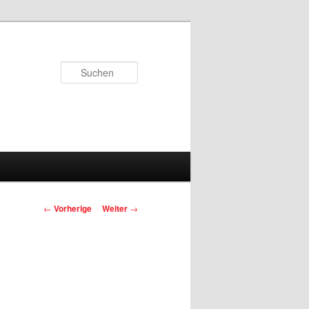
Suchen
Beitrags-
←
Vorherige
Weiter
→
Navigation