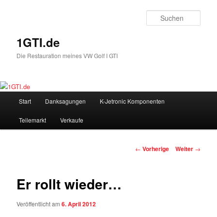
Such
1GTI.de
Die Restauration meines VW Golf I GTI
Hauptmenü
Start
Danksagungen
K-Jetronic Komponenten
Zum
Teilemarkt
Verkaufe
Inhalt
wechseln
Beitrags-
←
Vorherige
Weiter
→
Navigation
Er rollt wieder…
Veröffentlicht am
6. April 2012