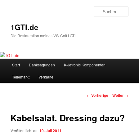
Such
1GTI.de
Die Restauration meines VW Golf I GTI
Hauptmenü
Start
Danksagungen
K-Jetronic Komponenten
Zum
Teilemarkt
Verkaufe
Inhalt
wechseln
Beitrags-
←
Vorherige
Weiter
→
Navigation
Kabelsalat. Dressing dazu?
Veröffentlicht am
19. Juli 2011