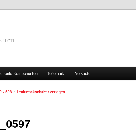
lf I GTI
Jetronic Komponenten
Teilemarkt
Verkaufe
0 × 598
in
Lenkstockschalter zerlegen
_0597