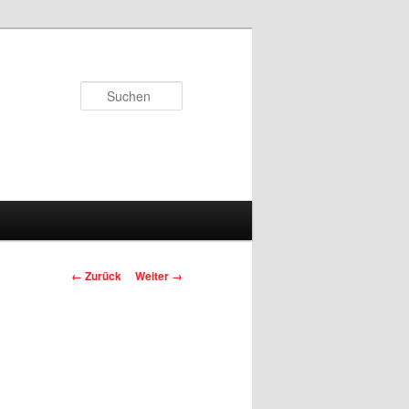
Suchen
Bilder-
← Zurück
Weiter →
Navigation