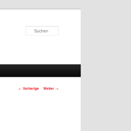
Suchen
Beitrags-
←
Vorherige
Weiter
→
Navigation