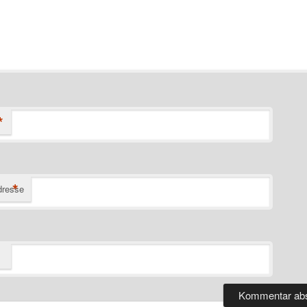
*
*
dresse