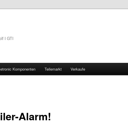
lf I GTI
Jetronic Komponenten
Teilemarkt
Verkaufe
iler-Alarm!