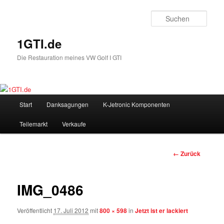
Such
1GTI.de
Die Restauration meines VW Golf I GTI
Hauptmenü
Start
Danksagungen
K-Jetronic Komponenten
Zum
Teilemarkt
Verkaufe
Inhalt
wechseln
Bilder-
← Zurück
Navigation
IMG_0486
Veröffentlicht
17. Juli 2012
mit
800 × 598
in
Jetzt ist er lackiert